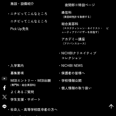
施設・設備紹介
夜間部※特設ページ
通信科
ニチビってこんなところ
（美容師免許を取得する）
ニチビってこんなところ
総合美容科
Pick Up先生
（エステティシャン・ネイリスト・ ビ
ューティアドバイザーを目指す）
アカデミー講座
（アドバンスコース）
NICHIBIクリエイティブ
コレクション
入学案内
NICHIBI NEWS
募集要項
保護者の皆様へ
WEBエントリー・WEB出願
学校情報公開
(専門科・総合美容科)
個人情報の取り扱い
よくあるご質問
学生支援・サポート
社会人・高等学校既卒者の方へ