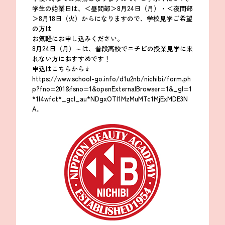
学生の始業日は、＜昼間部＞8月24日（月）・＜夜間部
＞8月18日（火）からになりますので、学校見学ご希望
の方は
お気軽にお申し込みください。
8月24日（月）～は、普段高校でニチビの授業見学に来
れない方におすすめです！
申込はこちらから↡
https://www.school-go.info/d1u2nb/nichibi/form.ph
p?fno=201&fsno=1&openExternalBrowser=1&_gl=1
*1l4wfct*_gcl_au*NDgxOTI1MzMuMTc1MjExMDE3N
A..