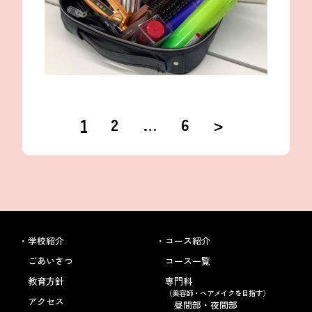
1
2
…
6
>
投
稿
ナ
ビ
ゲ
ー
シ
ョ
ン
学校紹介
コース紹介
ごあいさつ
コース一覧
教育方針
専門科
（美容師・ヘアメイクを目指す）
アクセス
昼間部・夜間部