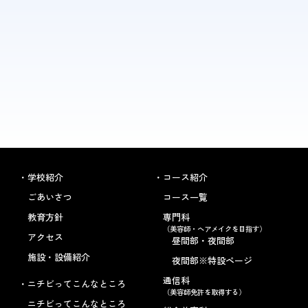
学校紹介
コース紹介
ごあいさつ
コース一覧
教育方針
専門科
（美容師・ヘアメイクを目指す）
アクセス
昼間部・夜間部
施設・設備紹介
夜間部※特設ページ
通信科
ニチビってこんなところ
（美容師免許を取得する）
ニチビってこんなところ