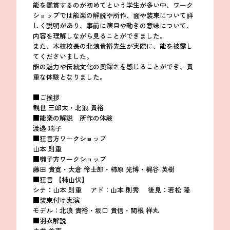
能を鑑賞するのが初めてという学生が多い中、ワーク
ショップでは能楽の解説や所作、面や装束について詳
しく説明があり、事前に演目や動きの意味について、
内容を理解しながら見ることができました。
また、本校校長の北浪貴裕先生が実際に、能を披露し
てくださいました。
能の魅力や伝統文化の奥深さを感じることができ、貴
重な体験となりました。
■ご挨拶
観世 三郎太・北浪 貴裕
■能楽の解説 所作の体験
渡邉 瑞子
■狂言方ワークショップ
山本 則重
■囃子方ワークショップ
藤田 貴寛・大倉 伶士郎・柿原 光博・梶谷 英樹
■狂言 【柿山伏】
シテ：山本 則重 アド：山本 則秀 後見：若松 隆
■装束付け実演
モデル：北浪 貴裕・坂口 貴信・関根 祥丸
■羽衣解説