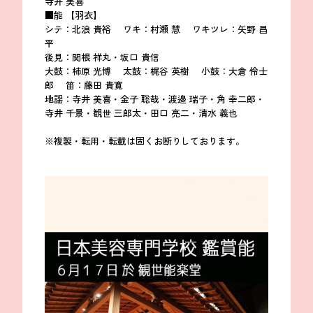
寺井 美喜
■能 【羽衣】
シテ：北浪 貴裕 ワキ：村瀬 慧 ワキツレ：矢野 昌
平
後見：関根 祥丸・坂口 貴信
大鼓：柿原 光博 太鼓：梶谷 英樹 小鼓：大倉 伶士
郎 笛：藤田 貴寛
地謡：寺井 美喜・金子 聡哉・渡邉 瑞子・角 幸二郎・
寺井 千景・観世 三郎太・田口 亮二・清水 義也
※複製・転用・転載は固くお断りしております。