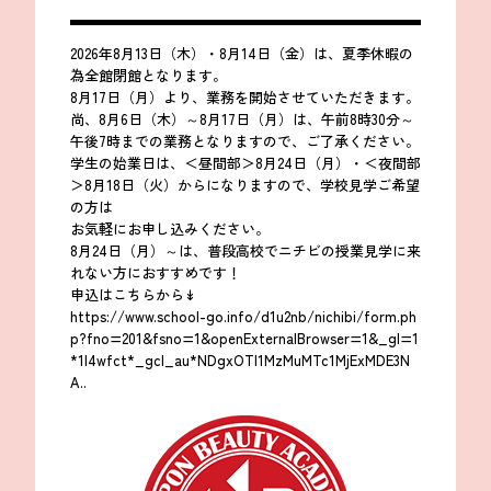
2026年8月13日（木）・8月14日（金）は、夏季休暇の
為全館閉館となります。
8月17日（月）より、業務を開始させていただきます。
尚、8月6日（木）～8月17日（月）は、午前8時30分～
午後7時までの業務となりますので、ご了承ください。
学生の始業日は、＜昼間部＞8月24日（月）・＜夜間部
＞8月18日（火）からになりますので、学校見学ご希望
の方は
お気軽にお申し込みください。
8月24日（月）～は、普段高校でニチビの授業見学に来
れない方におすすめです！
申込はこちらから↡
https://www.school-go.info/d1u2nb/nichibi/form.ph
p?fno=201&fsno=1&openExternalBrowser=1&_gl=1
*1l4wfct*_gcl_au*NDgxOTI1MzMuMTc1MjExMDE3N
A..