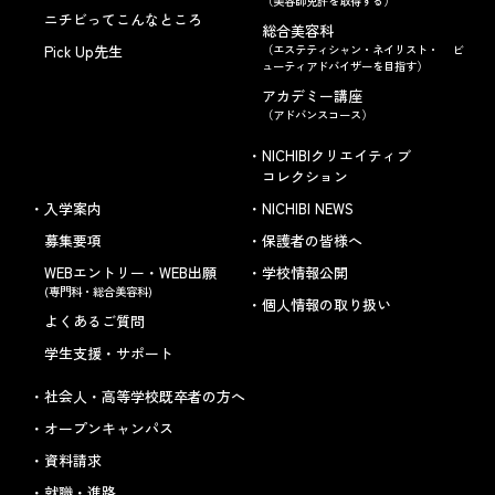
（美容師免許を取得する）
ニチビってこんなところ
総合美容科
Pick Up先生
（エステティシャン・ネイリスト・ ビ
ューティアドバイザーを目指す）
アカデミー講座
（アドバンスコース）
NICHIBIクリエイティブ
コレクション
入学案内
NICHIBI NEWS
募集要項
保護者の皆様へ
WEBエントリー・WEB出願
学校情報公開
(専門科・総合美容科)
個人情報の取り扱い
よくあるご質問
学生支援・サポート
社会人・高等学校既卒者の方へ
オープンキャンパス
資料請求
就職・進路