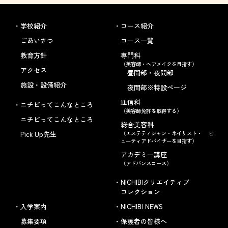
学校紹介
コース紹介
ごあいさつ
コース一覧
教育方針
専門科
（美容師・ヘアメイクを目指す）
アクセス
昼間部・夜間部
施設・設備紹介
夜間部※特設ページ
通信科
ニチビってこんなところ
（美容師免許を取得する）
ニチビってこんなところ
総合美容科
Pick Up先生
（エステティシャン・ネイリスト・ ビ
ューティアドバイザーを目指す）
アカデミー講座
（アドバンスコース）
NICHIBIクリエイティブ
コレクション
入学案内
NICHIBI NEWS
募集要項
保護者の皆様へ