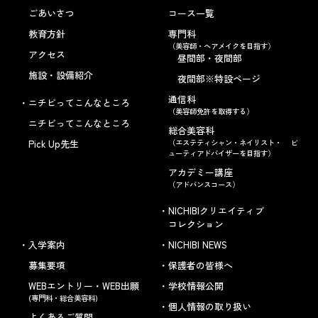
ごあいさつ
コース一覧
教育方針
専門科
（美容師・ヘアメイクを目指す）
アクセス
昼間部・夜間部
施設・設備紹介
夜間部※特設ページ
通信科
ニチビってこんなところ
（美容師免許を取得する）
ニチビってこんなところ
総合美容科
Pick Up先生
（エステティシャン・ネイリスト・ ビ
ューティアドバイザーを目指す）
アカデミー講座
（アドバンスコース）
NICHIBIクリエイティブ
コレクション
入学案内
NICHIBI NEWS
募集要項
保護者の皆様へ
WEBエントリー・WEB出願
学校情報公開
(専門科・総合美容科)
個人情報の取り扱い
よくあるご質問