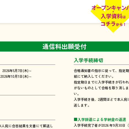
通信科出願受付
入学手続締切
 2026年5月7日(木)～
合格通知書の指示に従って、指定期
2026年10月1日(木)～
紙にて納入してください。
指定期日までに入学手続きが行われ
がないものとして合格を取り消しま
い。
入学手続き後、2週間ほどで本人宛
送します。
■入学辞退による学納金の返還
入学手続完了者が2026 年9月30日（秋
本人宛に合否結果を文書にて郵送し