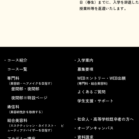
日（春生）までに、入学を辞退した
授業料等を返還いたします。
コース紹介
入学案内
コース一覧
募集要項
専門科
WEBエントリー・WEB出願
（美容師・ヘアメイクを目指す）
(専門科・総合美容科)
昼間部・夜間部
よくあるご質問
夜間部※特設ページ
学生支援・サポート
通信科
（美容師免許を取得する）
社会人・高等学校既卒者の方へ
総合美容科
（エステティシャン・ネイリスト・ ビ
オープンキャンパス
ューティアドバイザーを目指す）
資料請求
アカデミー講座