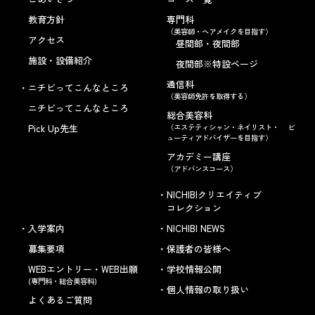
教育方針
専門科
（美容師・ヘアメイクを目指す）
アクセス
昼間部・夜間部
施設・設備紹介
夜間部※特設ページ
通信科
ニチビってこんなところ
（美容師免許を取得する）
ニチビってこんなところ
総合美容科
Pick Up先生
（エステティシャン・ネイリスト・ ビ
ューティアドバイザーを目指す）
アカデミー講座
（アドバンスコース）
NICHIBIクリエイティブ
コレクション
入学案内
NICHIBI NEWS
募集要項
保護者の皆様へ
WEBエントリー・WEB出願
学校情報公開
(専門科・総合美容科)
個人情報の取り扱い
よくあるご質問