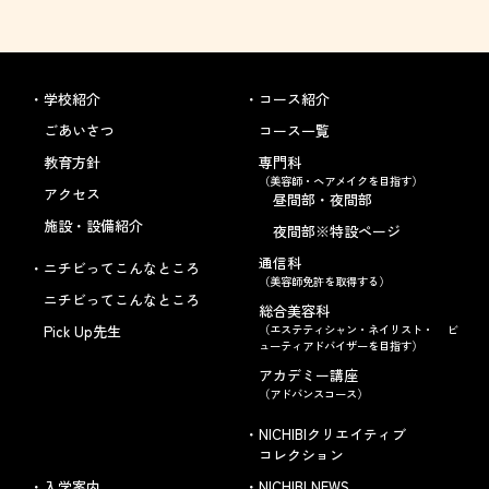
学校紹介
コース紹介
ごあいさつ
コース一覧
教育方針
専門科
（美容師・ヘアメイクを目指す）
アクセス
昼間部・夜間部
施設・設備紹介
夜間部※特設ページ
通信科
ニチビってこんなところ
（美容師免許を取得する）
ニチビってこんなところ
総合美容科
Pick Up先生
（エステティシャン・ネイリスト・ ビ
ューティアドバイザーを目指す）
アカデミー講座
（アドバンスコース）
NICHIBIクリエイティブ
コレクション
入学案内
NICHIBI NEWS