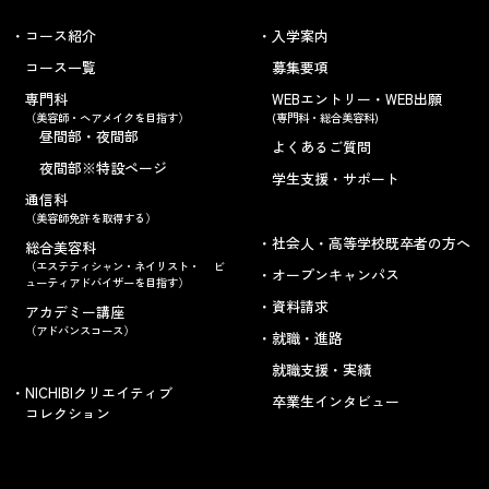
コース紹介
入学案内
コース一覧
募集要項
専門科
WEBエントリー・WEB出願
（美容師・ヘアメイクを目指す）
(専門科・総合美容科)
昼間部・夜間部
よくあるご質問
夜間部※特設ページ
学生支援・サポート
通信科
（美容師免許を取得する）
社会人・高等学校既卒者の方へ
総合美容科
（エステティシャン・ネイリスト・ ビ
オープンキャンパス
ューティアドバイザーを目指す）
資料請求
アカデミー講座
（アドバンスコース）
就職・進路
就職支援・実績
NICHIBIクリエイティブ
卒業生インタビュー
コレクション