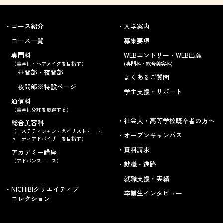
コース紹介
入学案内
コース一覧
募集要項
専門科
WEBエントリー・WEB出願
（美容師・ヘアメイクを目指す）
(専門科・総合美容科)
昼間部・夜間部
よくあるご質問
夜間部※特設ページ
学生支援・サポート
通信科
（美容師免許を取得する）
社会人・高等学校既卒者の方へ
総合美容科
（エステティシャン・ネイリスト・ ビ
オープンキャンパス
ューティアドバイザーを目指す）
資料請求
アカデミー講座
（アドバンスコース）
就職・進路
就職支援・実績
NICHIBIクリエイティブ
卒業生インタビュー
コレクション