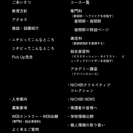
ごあいさつ
コース一覧
教育方針
専門科
（美容師・ヘアメイクを目指す）
アクセス
昼間部・夜間部
施設・設備紹介
夜間部※特設ページ
通信科
ニチビってこんなところ
（美容師免許を取得する）
ニチビってこんなところ
総合美容科
Pick Up先生
（エステティシャン・ネイリスト・ ビ
ューティアドバイザーを目指す）
アカデミー講座
（アドバンスコース）
NICHIBIクリエイティブ
コレクション
入学案内
NICHIBI NEWS
募集要項
保護者の皆様へ
WEBエントリー・WEB出願
学校情報公開
(専門科・総合美容科)
個人情報の取り扱い
よくあるご質問