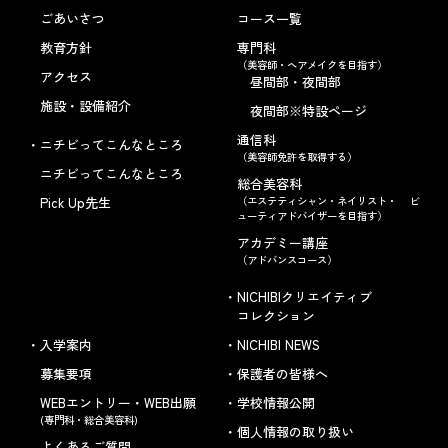
ごあいさつ
コース一覧
教育方針
専門科
（美容師・ヘアメイクを目指す）
アクセス
昼間部・夜間部
施設・設備紹介
夜間部※特設ページ
通信科
ニチビってこんなところ
（美容師免許を取得する）
ニチビってこんなところ
総合美容科
Pick Up先生
（エステティシャン・ネイリスト・ ビ
ューティアドバイザーを目指す）
アカデミー講座
（アドバンスコース）
NICHIBIクリエイティブ
コレクション
入学案内
NICHIBI NEWS
募集要項
保護者の皆様へ
WEBエントリー・WEB出願
学校情報公開
(専門科・総合美容科)
個人情報の取り扱い
よくあるご質問