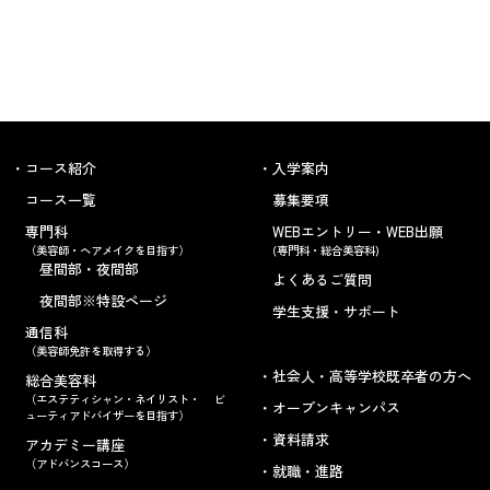
コース紹介
入学案内
コース一覧
募集要項
専門科
WEBエントリー・WEB出願
（美容師・ヘアメイクを目指す）
(専門科・総合美容科)
昼間部・夜間部
よくあるご質問
夜間部※特設ページ
学生支援・サポート
通信科
（美容師免許を取得する）
社会人・高等学校既卒者の方へ
総合美容科
（エステティシャン・ネイリスト・ ビ
オープンキャンパス
ューティアドバイザーを目指す）
資料請求
アカデミー講座
（アドバンスコース）
就職・進路