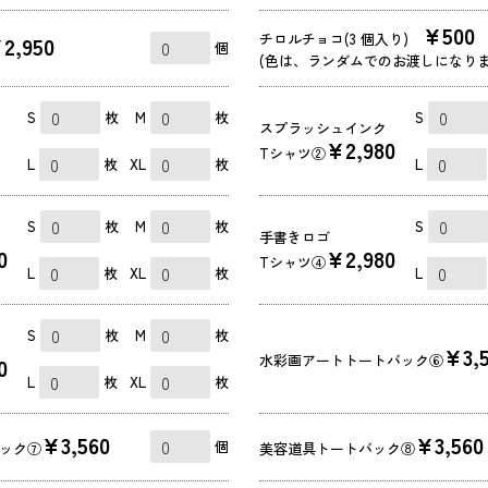
¥500
チロルチョコ(3 個入り)
2,950
個
(色は、ランダムでのお渡しになりま
S
枚
M
枚
S
スプラッシュインク
¥2,980
Tシャツ②
L
枚
XL
枚
L
S
枚
M
枚
S
手書きロゴ
0
¥2,980
Tシャツ④
L
枚
XL
枚
L
S
枚
M
枚
¥3,
水彩画アートトートバック⑥
0
L
枚
XL
枚
¥3,560
¥3,560
個
ック⑦
美容道具トートバック⑧