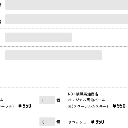
所
・
号
NB×横浜馬油商店
ム
オリジナル馬油バーム
個
¥950
¥950
ローラル)
赤(フローラルムスキー)
¥950
個
サコッシュ