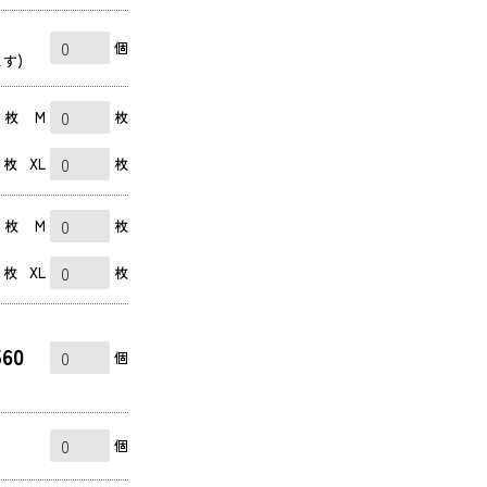
個
す)
枚
M
枚
枚
XL
枚
枚
M
枚
枚
XL
枚
560
個
個