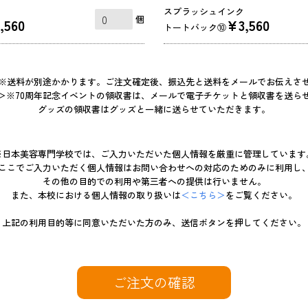
スプラッシュインク
個
,560
¥3,560
トートバック⑩
※送料が別途かかります。ご注文確定後、振込先と送料をメールでお伝えさ
＞※70周年記念イベントの領収書は、メールで電子チケットと領収書を送ら
グッズの領収書はグッズと一緒に送らせていただきます。
※日本美容専門学校では、
ご入力いただいた個人情報を厳重に管理しています
ここでご入力いただく個人情報は
お問い合わせへの対応のためのみに利用し
その他の目的での利用や第三者への提供は行いません。
また、本校における個人情報の取り扱いは
＜こちら＞
をご覧ください。
上記の利用目的等に同意いただいた方のみ、送信ボタンを押してください。