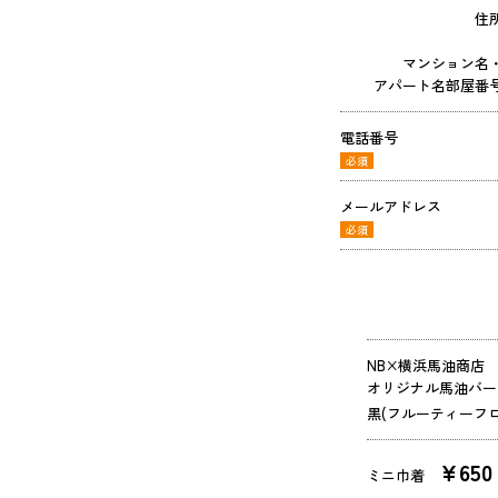
住
マンション名
アパート名部屋番
電話番号
必須
メールアドレス
必須
NB×横浜馬油商店
オリジナル馬油バー
黒(フルーティーフ
¥650
ミニ巾着