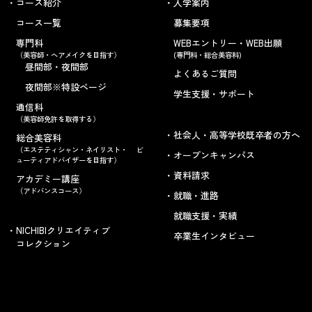
コース紹介
入学案内
コース一覧
募集要項
専門科
WEBエントリー・WEB出願
（美容師・ヘアメイクを目指す）
(専門科・総合美容科)
昼間部・夜間部
よくあるご質問
夜間部※特設ページ
学生支援・サポート
通信科
（美容師免許を取得する）
社会人・高等学校既卒者の方へ
総合美容科
（エステティシャン・ネイリスト・ ビ
オープンキャンパス
ューティアドバイザーを目指す）
資料請求
アカデミー講座
（アドバンスコース）
就職・進路
就職支援・実績
NICHIBIクリエイティブ
卒業生インタビュー
コレクション