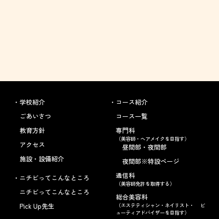
学校紹介
コース紹介
ごあいさつ
コース一覧
教育方針
専門科
（美容師・ヘアメイクを目指す）
アクセス
昼間部・夜間部
施設・設備紹介
夜間部※特設ページ
通信科
ニチビってこんなところ
（美容師免許を取得する）
ニチビってこんなところ
総合美容科
Pick Up先生
（エステティシャン・ネイリスト・ ビ
ューティアドバイザーを目指す）