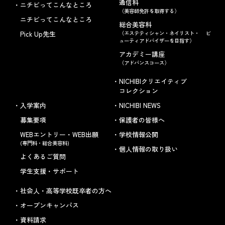
通信科
ニチビってこんなところ
（美容師免許を取得する）
ニチビってこんなところ
総合美容科
Pick Up先生
（エステティシャン・ネイリスト・ ビ
ューティアドバイザーを目指す）
アカデミー講座
（アドバンスコース）
NICHIBIクリエイティブ
コレクション
入学案内
NICHIBI NEWS
募集要項
保護者の皆様へ
WEBエントリー・WEB出願
学校情報公開
(専門科・総合美容科)
個人情報の取り扱い
よくあるご質問
学生支援・サポート
社会人・高等学校既卒者の方へ
オープンキャンパス
資料請求