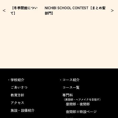
【冬季閉館につい
NICHIBI SCHOOL CONTEST【まとめ髪
て】
部門】
学校紹介
コース紹介
ごあいさつ
コース一覧
教育方針
専門科
（美容師・ヘアメイクを目指す）
アクセス
昼間部・夜間部
施設・設備紹介
夜間部※特設ページ